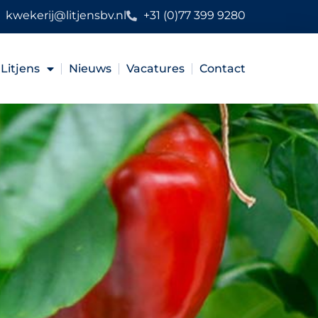
kwekerij@litjensbv.nl
+31 (0)77 399 9280
Litjens
Nieuws
Vacatures
Contact