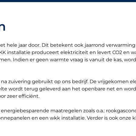
n
t hele jaar door. Dit betekent ook jaarrond verwarming
installatie produceert elektriciteit en levert CO2 en
men. Indien er geen warmte vraag is vanuit de kas, wo
 na zuivering gebruikt op ons bedrijf. De vrijgekomen el
eelte wordt terug geleverd aan het openbare net en word
r zeer efficiënt.
 energiebesparende maatregelen zoals o.a.: rookgascon
onnepanelen en een wkk installatie. Verder is ook onze