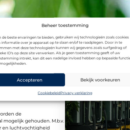
Beheer toestemming
de beste ervaringen te bieden, gebruiken wij technologieën zoals cookies
informatie over je apparaat op te slaan en/of te raadplegen. Door in te
emmen met deze technologieën kunnen wij gegevens zoals surfgedrag of
eke ID's op deze site verwerken. Als je geen toestemming geeft of uw
stemming intrekt, kan dit een nadelige invloed hebben op bepaalde functi
 mogelijkheden.
Accepteren
Bekijk voorkeuren
rode en gele paprika’s.
a’s onder optimale
Cookiebeleid
Privacy-verklaring
worden de
l mogelijk gehouden. M.b.v.
 en luchtvochtigheid