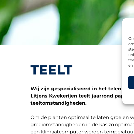
Om 
om 
st
uni
toe
TEELT
en
Wij zijn gespecialiseerd in het telen van 
Litjens Kwekerijen teelt jaarrond paprik
teeltomstandigheden.
Om de planten optimaal te laten groeien 
groeiomstandigheden in de kas zo optimaa
een klimaatcomputer worden temperatuur