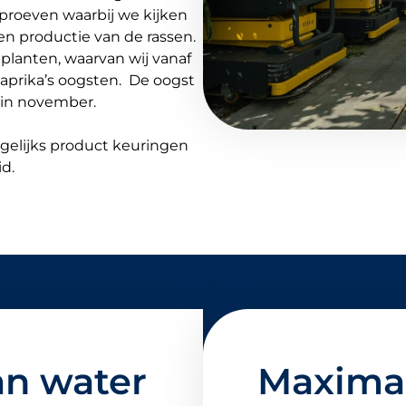
nproeven waarbij we kijken
en productie van de rassen.
planten, waarvan wij vanaf
paprika’s oogsten. De oogst
egin november.
gelijks product keuringen
d.
an water
Maximaa