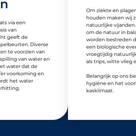
en
Om ziekte en plagen
houden maken wij z
ats via een
natuurlijke vijanden
sis van
om de natuur in bal
ht geeft de
worden bestreden do
pelbeurten. Diverse
een biologische eve
en te voorzien van
vroegtijdig natuurli
spilling van water en
als trips, witte vlieg 
et water dat de
 Ter voorkoming en
Belangrijk op ons be
rdt het water
hygiëne en het voo
hitting.
kasklimaat.