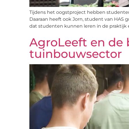
Tijdens het oogstproject hebben studenten T
Daaraan heeft ook Jorn, student van HAS g
dat studenten kunnen leren in de praktij
AgroLeeft en de 
tuinbouwsector