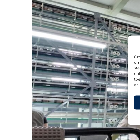
Om 
om 
st
uni
toe
en