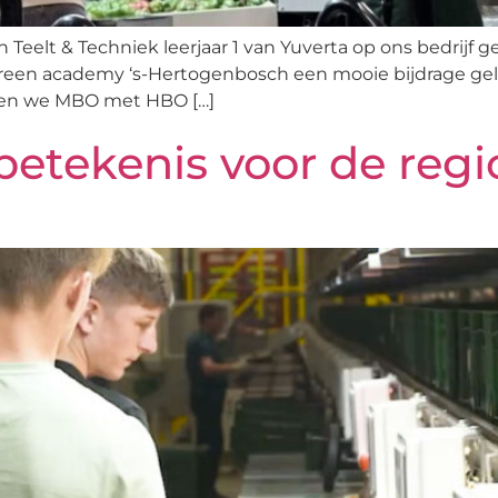
eelt & Techniek leerjaar 1 van Yuverta op ons bedrijf ge
reen academy ‘s-Hertogenbosch een mooie bijdrage gelev
k en we MBO met HBO […]
betekenis voor de regi