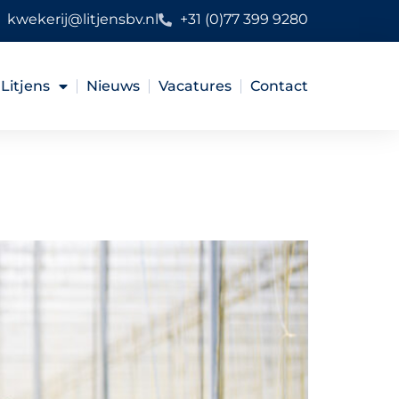
kwekerij@litjensbv.nl
+31 (0)77 399 9280
Litjens
Nieuws
Vacatures
Contact